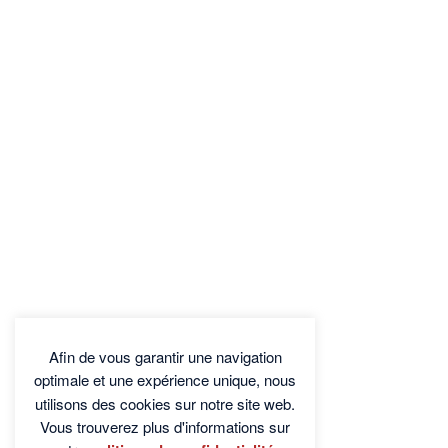
Fabienne Baise
(Coop'n Coach)
by Sylvie Timmers
Dominique Hardi
(Human Touch)
by Sylvie Timmers
Afin de vous garantir une navigation
optimale et une expérience unique, nous
utilisons des cookies sur notre site web.
Vous trouverez plus d'informations sur