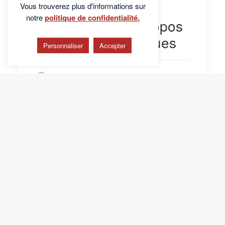
Tout ce que vous
Vous trouverez plus d'informations sur
notre
politique de confidentialité.
devriez savoir à propos
des Niveaux Logiques
Personnaliser
Accepter
by
Les fondamentaux de
la PNL
by