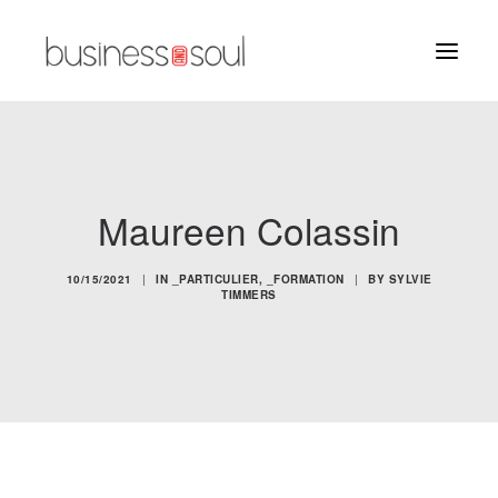
VOUS ÊTES ?
SERVICES
Maureen Colassin
MÉTHODES
AGENDA
10/15/2021
|
IN
_PARTICULIER
,
_FORMATION
|
BY
SYLVIE
TIMMERS
CONTACT
A PROPOS
NEWSLETTER
RESSOURCES